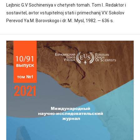
Lejbnic G.V Sochineniya v chetyreh tomah. Tom I.. Redaktor i
sostavitel, avtor vstupitelnoj stati i primechanij V.V. Sokolov
Perevod Ya.M. Borovskogo i dr. M.: Mysl, 1982. — 636 s.