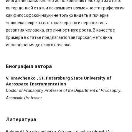
иногда неправильно его истолковывают. Исходя из этого,
автор данной статьи показывает возможности графологии
как философской науки не только видеть в почерке
человека секреты его характера, но и перспективы
развития человека, его личностного роста. В качестве
примера в статье предлагается авторская методика
исследования детского почерка.
Биография автора
V. Kravchenko ,
St. Petersburg State University of
Aerospace Instrumentation
Doctor of Philosophy, Professor of the Department of Philosophy,
Associate Professor
Литература
Bobrov,A.I. Yazyk pocherka. Kak ponyat sebya i drugih/A. I.