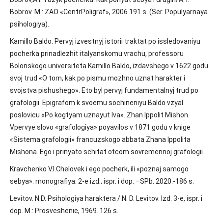
Bobrov. M.: ZAO «CentrPoligraf», 2006.191 s. (Ser. Populyarnaya
psihologiya).
Kamillo Baldo. Pervyj izvestnyj istorii traktat po issledovaniyu
pocherka prinadlezhit italyanskomu vrachu, professoru
Bolonskogo universiteta Kamillo Baldo, izdavshego v 1622 godu
svoj trud «O tom, kak po pismu mozhno uznat harakter i
svojstva pishushego». Eto byl pervyj fundamentalnyj trud po
grafologii. Epigrafom k svoemu sochineniyu Baldo vzyal
poslovicu «Po kogtyam uznayut lva». Zhan Ippolit Mishon.
Vpervye slovo «grafologiya» poyavilos v 1871 godu v knige
«Sistema grafologii» francuzskogo abbata Zhana Ippolita
Mishona. Ego i prinyato schitat otcom sovremennoj grafologii.
Kravchenko V.I.Chelovek i ego pocherk, ili «poznaj samogo
sebya»: monografiya. 2-e izd., ispr. i dop. –SPb. 2020.-186 s.
Levitov. N.D. Psihologiya haraktera / N. D. Levitov. Izd. 3-e, ispr. i
dop. M.: Prosveshenie, 1969. 126 s.