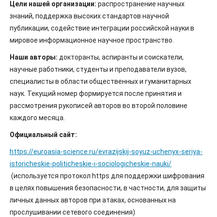
Цели нашей организации:
распространение научных
знаний, поддержка высоких стандартов научной
публикации, содействие интеграции российской науки в
мировое информационное научное пространство.
Наши авторы:
докторанты, аспиранты и соискатели,
научные работники, студенты и преподаватели вузов,
специалисты в области общественных и гуманитарных
наук. Текущий номер формируется после принятия и
рассмотрения рукописей авторов во второй половине
каждого месяца.
Официальный сайт:
https://euroasia-science.ru/evrazijskij-soyuz-uchenyx-seriya-
istoricheskie-politicheskie-i-sociologicheskie-nauki/
(используется протокол https для поддержки шифрования
в целях повышения безопасности, в частности, для защиты
личных данных авторов при атаках, основанных на
прослушивании сетевого соединения)