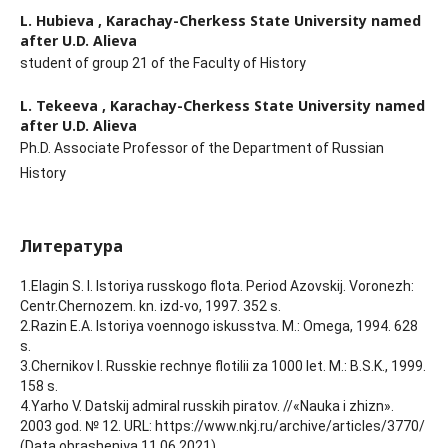
L. Hubieva ,
Karachay-Cherkess State University named
after U.D. Alieva
student of group 21 of the Faculty of History
L. Tekeeva ,
Karachay-Cherkess State University named
after U.D. Alieva
Ph.D. Associate Professor of the Department of Russian
History
Литература
1.Elagin S. I. Istoriya russkogo flota. Period Azovskij. Voronezh:
Centr.Chernozem. kn. izd-vo, 1997. 352 s.
2.Razin E.A. Istoriya voennogo iskusstva. M.: Omega, 1994. 628
s.
3.Chernikov I. Russkie rechnye flotilii za 1000 let. M.: B.S.K., 1999.
158 s.
4.Yarho V. Datskij admiral russkih piratov. //«Nauka i zhizn».
2003 god. № 12. URL: https://www.nkj.ru/archive/articles/3770/
(Data obrasheniya 11.06.2021)