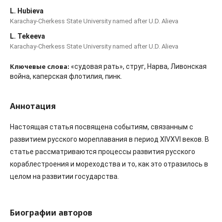
L. Hubieva
Karachay-Cherkess State University named after U.D. Alieva
L. Tekeeva
Karachay-Cherkess State University named after U.D. Alieva
Ключевые слова:
«судовая рать», струг, Нарва, Ливонская
война, каперская флотилия, пинк.
Аннотация
Настоящая статья посвящена событиям, связанным с
развитием русского мореплавания в период XIVXVI веков. В
статье рассматриваются процессы развития русского
кораблестроения и мореходства и то, как это отразилось в
целом на развитии государства.
Биографии авторов