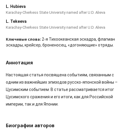
L. Hubieva
Karachay-Cherkess State University named after U.D. Alieva
L. Tekeeva
Karachay-Cherkess State University named after U.D. Alieva
Ключевые слова:
2-я Тихоокеанская эскадра, флагман
эскадры, крейсер, броненосец, «догоняющие» отряды.
Аннотация
Настоящая статья посвящена событиям, связанным с
одним из важнейших эпизодов русско-японской войны –
Цусимским событием. В статье рассматривается итог
Цусимского сражения и его итоги, как для Российской
империи, так и для Японии.
Биографии авторов