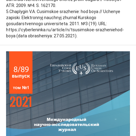
ATR. 2009. №4. S. 162170.
5.Chaplygin V.A. Cusimskoe srazhenie: hod boya // Uchenye
zapiski. Elektronnyj nauchnyj zhurnal Kurskogo
gosudarstvennogo universiteta. 2011. №3 (19). URL:
https://cyberleninka.ru/article/n/tsusimskoe-srazheniehod-
boya (data obrasheniya: 27.05.2021).