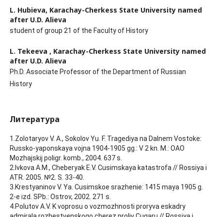
L. Hubieva,
Karachay-Cherkess State University named
after U.D. Alieva
student of group 21 of the Faculty of History
L. Tekeeva ,
Karachay-Cherkess State University named
after U.D. Alieva
Ph.D. Associate Professor of the Department of Russian
History
Литература
1.Zolotaryov V. A., Sokolov Yu. F. Tragediya na Dalnem Vostoke:
Russko-yaponskaya vojna 1904-1905 gg.: V 2 kn. M.: OAO
Mozhajskij poligr. komb., 2004. 637 s.
2.Ivkova A.M., Cheberyak E.V. Cusimskaya katastrofa // Rossiya i
ATR. 2005. №2. S. 33-40.
3.Krestyaninov V. Ya. Cusimskoe srazhenie: 1415 maya 1905 g.
2-e izd. SPb.: Ostrov, 2002. 271 s.
4.Polutov A.V. K voprosu o vozmozhnosti proryva eskadry
admirala rozhestvenskogo cherez proliv Cugaru // Rossiya i